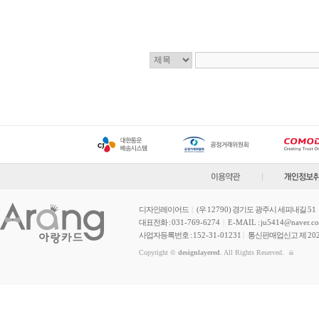
디자인레이어드
|
(우
12790
) 경기도 광주시 세피내길
51
대표전화 :
031-769-6274
|
E-MAIL
:
ju5414@naver.c
사업자등록번호 :
152-31-01231
|
통신판매업신고 제
20
Copyright ©
designlayered
. All Rights Reserved.