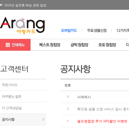
2026년 설연휴 배송 관련 일정
180X120 봉투 뚜껑면 디자인변경 공지
[공지] 일부제품 소비자가격 변경 안내
고객센터
주문가이드
번호
자주묻는 질문
3
서체예시
1:1 고객상담실
2
확인용 샘플 신청 서비스 일시 중
공지사항
1
셀프청첩장 추가 10%할인 이벤트