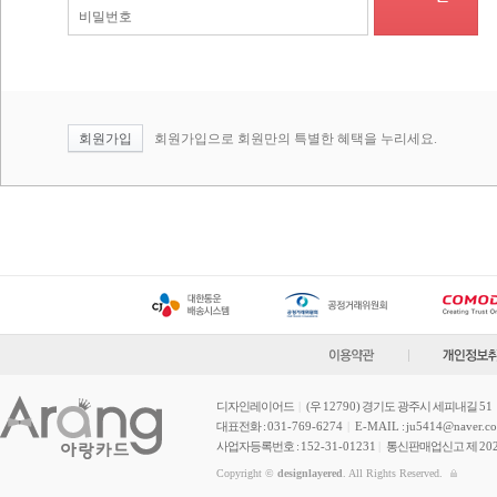
회원가입
회원가입으로 회원만의 특별한 혜택을 누리세요.
디자인레이어드
|
(우
12790
) 경기도 광주시 세피내길
51
대표전화 :
031-769-6274
|
E-MAIL
:
ju5414@naver.c
사업자등록번호 :
152-31-01231
|
통신판매업신고 제
20
Copyright ©
designlayered
. All Rights Reserved.