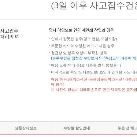
(3일 이후 사고접수건
당사 책임으로 인한 재인쇄 작업의 경우
사고접수
처리의 예
인쇄가 잘못된 경우(잉크 번짐, 오염포함)
주문한 카드와 수령한 카드가 다른 경우
청첩장 및 봉투 수량이 부족한 경우
(봉투수량은 청첩장 수량보다 약 5%정도의 여분이 
배송 오류(택배 등)로 제품을 받지 못했을 때
마지막으로 확인(인쇄승인)한 초안과 인쇄된 카드 내
배송 중 파손(박스사진+운송장붙은박스사진+파손상품
에 첨부)
※ 사진이 없을시 택배파손으로 인한 재작업은 불가
상품상세정보
수량별 할인안내
주문 전 체