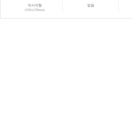
직사각형
없음
(102x150mm)