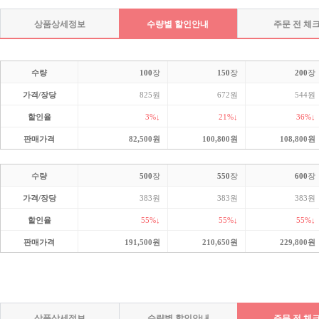
상품상세정보
수량별 할인안내
주문 전 체
수량
100
장
150
장
200
장
가격/장당
825원
672원
544원
할인율
3%↓
21%↓
36%↓
판매가격
82,500원
100,800원
108,800원
수량
500
장
550
장
600
장
가격/장당
383원
383원
383원
할인율
55%↓
55%↓
55%↓
판매가격
191,500원
210,650원
229,800원
상품상세정보
수량별 할인안내
주문 전 체