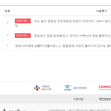
번호
이용후기
>
POST URL
저는 셀프 청첩장 포토청첩장 로망이 있었어요 그래서 많이
3
었..
2
>
POST URL
청첩장도 정말 맘에들었고, 제작도 바빳는데 정말 빨랐어요. (
1
코로나19 때매 상황이 안좋지만ㅠㅠ 청첩장에 사진이 들어가서 오시는 분
디자인레이어드
|
(우
12790
) 경기도 광주시 세피내길
51