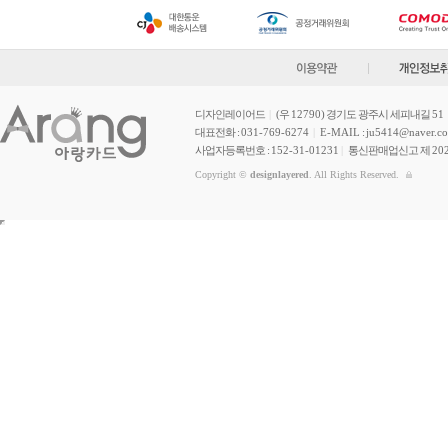
디자인레이어드
|
(우
12790
) 경기도 광주시 세피내길
51
대표전화 :
031-769-6274
|
E-MAIL
:
ju5414@naver.c
사업자등록번호 :
152-31-01231
|
통신판매업신고 제
20
Copyright ©
designlayered
. All Rights Reserved.