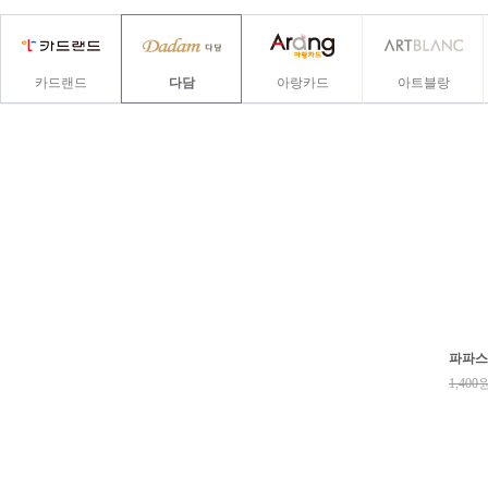
카드랜드
다담
아랑카드
아트블랑
파파스3
1,400