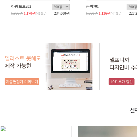
아랑포토202
금박701
1,800원
1,170원
234,000원
1,600원
1,136원
227,
(
48
%↓)
(
44
%↓)