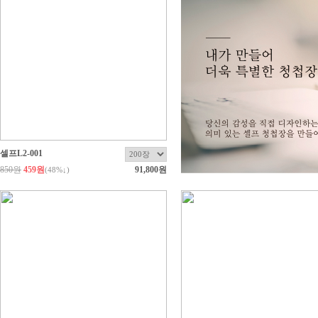
셀프L2-001
850원
459원
91,800원
(
48
%↓)