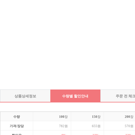
상품상세정보
수량별 할인안내
주문 전 체
수량
100
장
150
장
200
장
가격/장당
782원
655원
570원