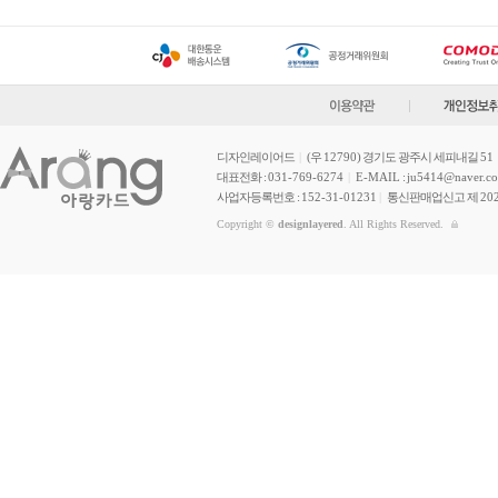
디자인레이어드
|
(우
12790
) 경기도 광주시 세피내길
51
대표전화 :
031-769-6274
|
E-MAIL
:
ju5414@naver.c
사업자등록번호 :
152-31-01231
|
통신판매업신고 제
20
Copyright ©
designlayered
. All Rights Reserved.