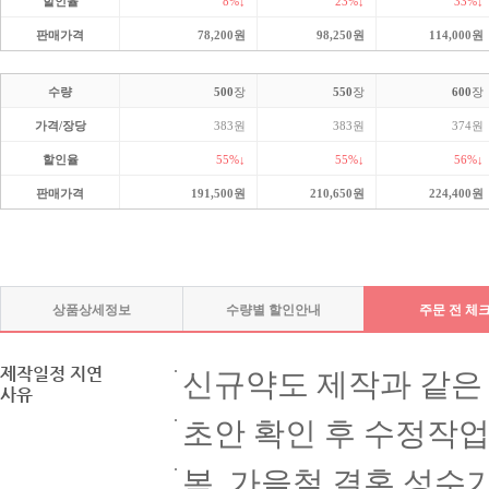
할인율
8%↓
23%↓
33%↓
판매가격
78,200원
98,250원
114,000원
수량
500
장
550
장
600
장
가격/장당
383원
383원
374원
할인율
55%↓
55%↓
56%↓
판매가격
191,500원
210,650원
224,400원
상품상세정보
수량별 할인안내
주문 전 체
제작일정 지연
신규약도 제작과 같은
사유
초안 확인 후 수정작
봄, 가을철 결혼 성수