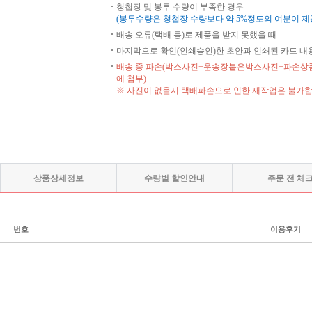
청첩장 및 봉투 수량이 부족한 경우
(봉투수량은 청첩장 수량보다 약 5%정도의 여분이 
배송 오류(택배 등)로 제품을 받지 못했을 때
마지막으로 확인(인쇄승인)한 초안과 인쇄된 카드 내
배송 중 파손(박스사진+운송장붙은박스사진+파손상품
에 첨부)
※ 사진이 없을시 택배파손으로 인한 재작업은 불가
상품상세정보
수량별 할인안내
주문 전 체
번호
이용후기