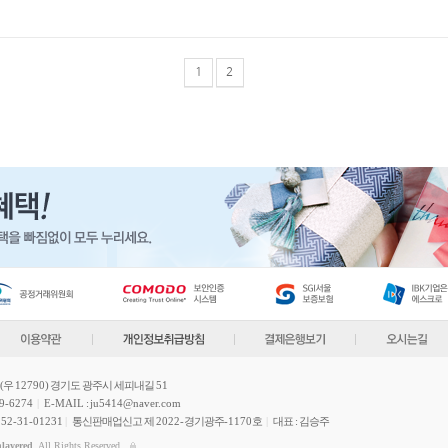
1
2
(우
12790
) 경기도 광주시 세피내길
51
9-6274
|
E-MAIL
:
ju5414@naver.com
152-31-01231
|
통신판매업신고 제
2022-
경기광주
-1170
호
|
대표 : 김승주
nlayered
. All Rights Reserved.